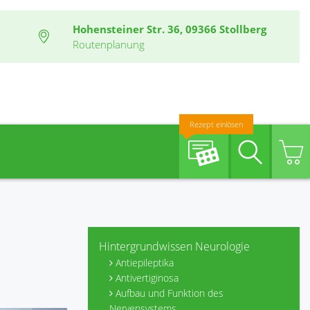
Hohensteiner Str. 36, 09366 Stollberg
Routenplanung
Rezept einlösen
Suche
Hintergrundwissen Neurologie
Antiepileptika
Antivertiginosa
Aufbau und Funktion des
Nervensystems