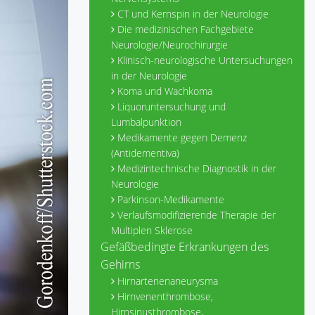
CT und Kernspin in der Neurologie
Die medizinischen Fachgebiete
Neurologie/Neurochirurgie
Klinisch-neurologische Untersuchungen
in der Neurologie
Koma und Wachkoma
Liquoruntersuchung und
Lumbalpunktion
Medikamente gegen Demenz
(Antidementiva)
Medizintechnische Diagnostik in der
Neurologie
Parkinson-Medikamente
Verlaufsmodifizierende Therapie der
Multiplen Sklerose
Gefäßbedingte Erkrankungen des
Gehirns
Hirnarterienaneurysma
Hirnvenenthrombose,
Hirnsinusthrombose,