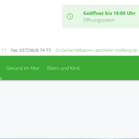
Geöffnet bis 18:00 Uhr
Öffnungszeiten
 17
Fax: 037296/8 74 73
Dr.Gerlach@baeren-apotheke-stollberg.de
Gesund im Alter
Eltern und Kind