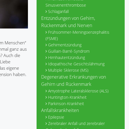
Sinusvenenthrombose
Schlaganfall
Entzündungen von Gehirn,
Rückenmark und Nerven
Frühsommer-Meningoenzephalitis
(FSME)
zum Menschen“
Gehirnentzündung
chmal ganz aus
Guillain-Barré-Syndrom
n? Auch die
Hirnhautentzündung
 Liebe
Idiopathische Gesichtslähmung
das eigene
Multiple Sklerose (MS)
ension haben.
Degenerative Erkrankungen von
Gehirn und Rückenmark
Amyotrophe Lateralsklerose (ALS)
Huntington-Krankheit
Parkinson-Krankheit
Anfallskrankheiten
Epilepsie
Zerebraler Anfall und zerebraler