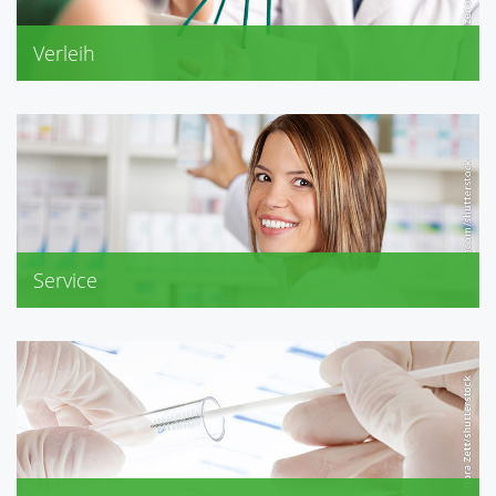
Verleih
Blutdruckmessgeräte
Pariboy
elektr. Milchpumpen
Service
Reise-Impfberatung