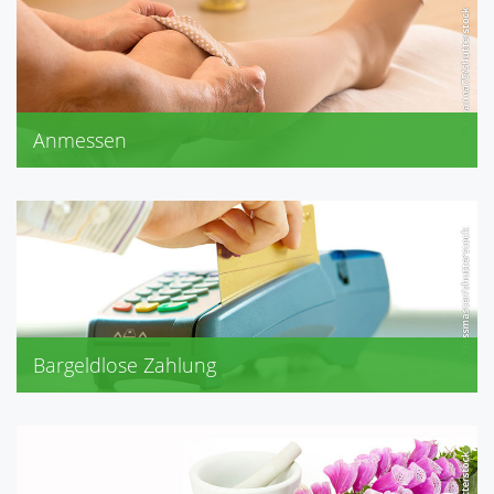
Kfz-Verbandskasten
Reiseapotheke
Anmessen
Bandagen
Kompressionsstrümpfe
Stützstrümpfe
Bargeldlose Zahlung
EC-Karte