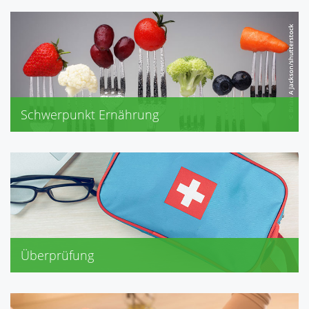
Eubos, Frei
Louis Widmer
Olivenöl-Serie (Dr.Theiss)
Schwerpunkt Ernährung
Cholesterin, Diabetes
Gicht, Senioren
Stillzeit
Übergewicht
Überprüfung
Erste-Hilfe-Schrank
Hausapotheke